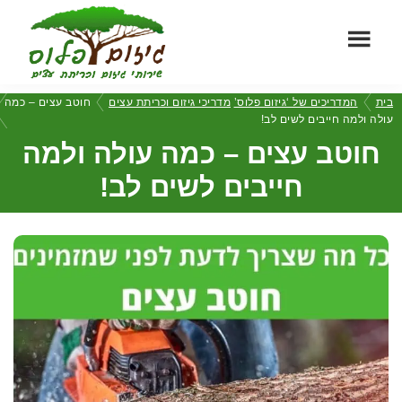
Ski
Ski
t
t
foote
mai
גיזום
conten
שירותי
בית
המדריכים של ‘גיזום פלוס’
מדריכי גיזום וכריתת עצים
חוטב עצים – כמה
פלוס
גיזום
עולה ולמה חייבים לשים לב!
וכריתת
חוטב עצים – כמה עולה ולמה
עצים
חייבים לשים לב!
מקצועיים