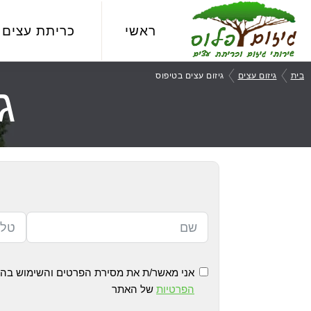
Skip
Skip
Skip
to
to
to
ראשי
כריתת עצים
primary
footer
main
גיזום
שירותי
navigation
content
בית
גיזום עצים
גיזום עצים בטיפוס
פלוס
ג
גיזום
וכריתת
עצים
מקצועיים
אני מאשר/ת את מסירת הפרטים והשימוש בהם 
הפרטיות
של האתר