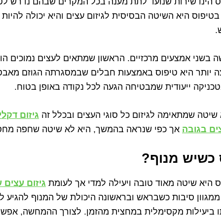
וס הינו שירות שנועד לתת מענה בכל המקרים שבהם נדרש לט
ם בטיפוס היא השיטה הבסיסית לגיזום עצים והיא יכולה להיות 
.
שה בשני אמצעים מרכזיים. הראשון שמתאים לעצים נמוכים הו
צה יותר היא טיפוס באמצעות חבלים שבמסגרתה הגוזם מאב
כניקה ייעודית שמבטיחה הגעה לכל נקודה באופן בטוח.
 שיטה שמתאימה לגיזום כל סוגי העצים ובכלל זה
גיזום דקלי
צים בגובה
אך כפי שנראה בהמשך, היא לא שיטה שחפה מחסר
כשיש מנוף?
ס היא שיטה מאוד טובה ויעילה למדי אך לעומת
גיזום עצים 
מגוון סיבות כשבראש ובראשונה היכולת של המנוף להגיע ל
תו ביעילות מקסימלית במחצית מהזמן. לצורך ההמחשה, אפשר