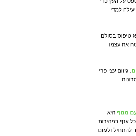
פס על העץ כדי
יעילה למדי
א טיפוס בסולם
טח את עצמו
ם
, גיזום עצי פרי
ונות.
עם מנוף
היא
כל ענף במהירות
 להתחיל ולגזום