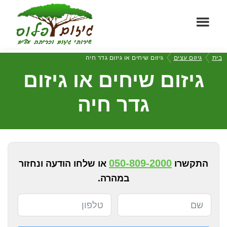
Skip
Skip
to
to
footer
main
גיזום
content
שירותי
בית
גיזום עצים
גיזום שיחים או גיזום גדר חיה
פלוס
גיזום
גיזום שיחים או גיזום
וכריתת
עצים
גדר חיה
מקצועיים
050-809-2000
התקשרו
או שלחו הודעה ונחזור
במהרה.