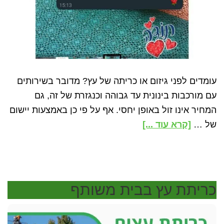
עומדים לפני גיזום או כריתה של עץ? מדובר בשירותים
עם מורכבות בינונית עד גבוהה וכנגזרת של זה, גם
המחיר אינו זול באופן יחסי. אף על פי כן באמצעות יישום
about
של …
[קרא עוד ...]
טיפים
שיחסכו
לכם
כסף
כריתת עץ בבית משותף
בגיזום
וכריתת