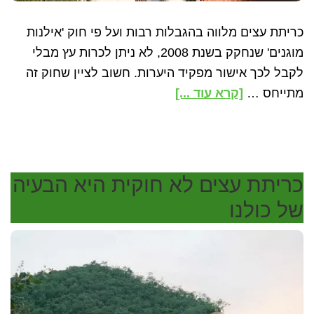
כריתת עצים מלווה בהגבלות רבות ועל פי חוק 'אילנות
מוגנים' שנחקק בשנת 2008, לא ניתן לכרות עץ מבלי
לקבל לכך אישור מפקיד היערות. חשוב לציין שחוק זה
about
מתייחס …
[קרא עוד ...]
קישורים
חיוניים
שכל
מי
כריתת עצים לא חוקית היא הבעיה
שכורת
של כולנו
עץ
(או
מעתיק)
חייב
להכיר