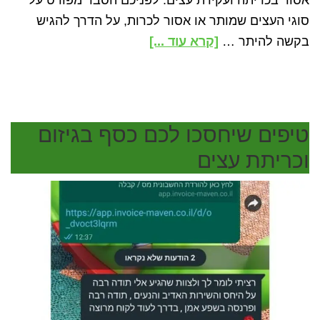
סוגי העצים שמותר או אסור לכרות, על הדרך להגיש
about
בקשה להיתר …
[קרא עוד ...]
חוק
כריתת
עצים
–
טיפים שיחסכו לכם כסף בגיזום
מה
וכריתת עצים
אומר
החוק
על
כרית
או
עקירת
עצים?