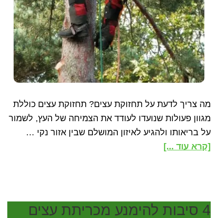
מה צריך לדעת על תחזוקת עצים? תחזוקת עצים כוללת
מגוון פעולות שנועדו לעודד את הצמיחה של העץ, לשמור
על בריאותו ולהגיע לאיזון המושלם שבין אזור נקי …
about
[קרא עוד ...]
מה
ההבדל
בין
גיזום,
4 סיבות להימנע מכריתת עצים
כריתה,