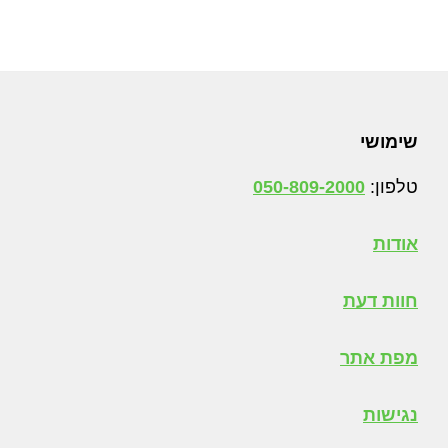
צריך
לגזום
עצים?
Foote
שימושי
טלפון:
050-809-2000
אודות
חוות דעת
מפת אתר
נגישות