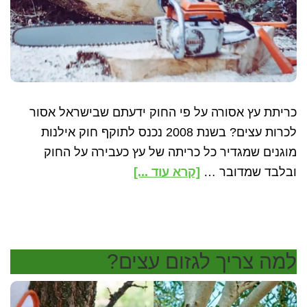
כריתת עץ אסורה על פי החוק ידעתם שבישראל אסור
לכרות עצים? בשנת 2008 נכנס לתוקף חוק אילנות
מוגנים שמגדיר כל כריתה של עץ כעבירה על החוק
about
ובלבד שמדובר …
[קרא עוד ...]
10
דברים
שלא
ידעתם
למה צריך לגזום עצים?
על
כריתת