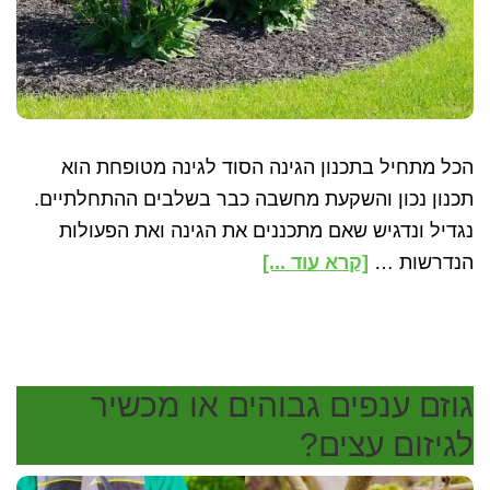
הכל מתחיל בתכנון הגינה הסוד לגינה מטופחת הוא
תכנון נכון והשקעת מחשבה כבר בשלבים ההתחלתיים.
נגדיל ונדגיש שאם מתכננים את הגינה ואת הפעולות
about
הנדרשות …
[קרא עוד ...]
7
טיפים
לטיפוח
הגינה
גוזם ענפים גבוהים או מכשיר
שאתם
לגיזום עצים?
חייבים
להכיר