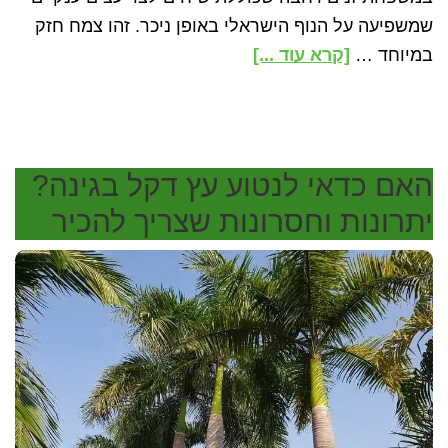
שמשפיעה על הנוף הישראלי באופן ניכר. זהו צמח חזק
about
במיוחד …
[קרא עוד ...]
האם
כדאי
לנטוע
עץ
האם כדאי לנטוע עץ דקל בגינה?
פיקוס
יתרונות וחסרונות שצריך להכיר
בגינה?