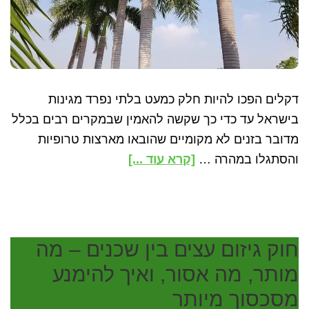
דקלים הפכו להיות חלק כמעט בלתי נפרד מגינות
בישראל עד כדי כך שקשה להאמין שבמקרים רבים בכלל
מדובר בזנים לא מקומיים שהובאו מארצות טרופיות
about
והסתגלו במהרה …
[קרא עוד ...]
האם
כדאי
לנטוע
עץ
חוק גיזום עצים בין שכנים – מה
דקל
מותר, מה אסור, ואיך להימנע
בגינה?
מסכסוך מיותר
יתרונות