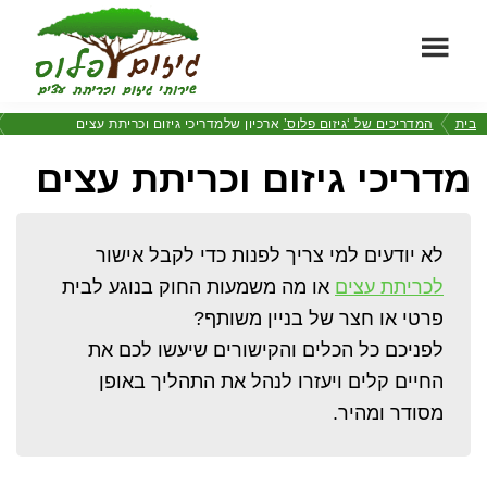
Ski
Ski
t
t
foote
mai
גיזום
conten
שירותי
בית
המדריכים של ‘גיזום פלוס’
ארכיון שלמדריכי גיזום וכריתת עצים
פלוס
גיזום
מדריכי גיזום וכריתת עצים
וכריתת
עצים
מקצועיים
לא יודעים למי צריך לפנות כדי לקבל אישור
לכריתת עצים
או מה משמעות החוק בנוגע לבית
פרטי או חצר של בניין משותף?
לפניכם כל הכלים והקישורים שיעשו לכם את
החיים קלים ויעזרו לנהל את התהליך באופן
מסודר ומהיר.