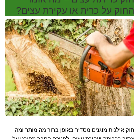
להתמודד
החוק על כרית או עקירת עצים?
איתן
חוק אילנות מוגנים מסדיר באופן ברור מה מותר ומה
אסור בכריתה ועקירת עצים. לפניכם הסבר מפורט על