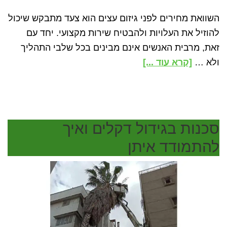
השוואת מחירים לפני גיזום עצים הוא צעד מתבקש שיכול
להוזיל את העלויות ולהבטיח שירות מקצועי. יחד עם
זאת, מרבית האנשים אינם מבינים בכל שלבי התהליך
about
ולא …
[קרא עוד ...]
גיזום
עצים
השוואת
מחירים
סכנות בגידול דקלים ואיך
–
להתמודד איתן
איך
להשוות
וממה
להיזהר