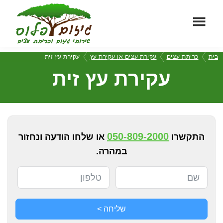
Skip
Skip
to
to
footer
main
גיזום
content
שירותי
בית
כריתת עצים
עקירת עצים או עקירת עץ
עקירת עץ זית
פלוס
גיזום
עקירת עץ זית
וכריתת
עצים
מקצועיים
050-809-2000
התקשרו
או שלחו הודעה ונחזור
במהרה.
שליחה >