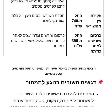
העבודה (מנוף סנפלינג וכיוצא בזה).
לחצו לפרטים נוספים.
עקירת
החל
הסרת השורש ובסיס העץ – קבלת
עץ
מ-740
אזור נקי לחלוטין.
מהשורש
ש”ח
כרסום
החל
כרסום שורשים וגדמי עצים לאחר
שורשים
מ-350
כריתה באופן שלא משאיר שורשים
לאחר
ש״ח
באדמה.
כריתה
הצעת מחיר סופית בייעוץ אישי לפי מאפייני העץ והתנאים
הספציפיים.
דגשים חשובים בנוגע לתמחור
המחירים להערכה ראשונית בלבד ועשויים
להשתנות לפי גובה, מיקום, גישה, כמות ענפים