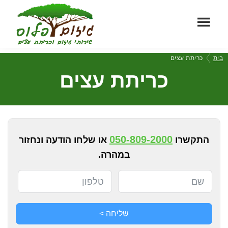
Skip
Skip
to
to
footer
main
גיזום
content
שירותי
בית
כריתת עצים
פלוס
גיזום
כריתת עצים
וכריתת
עצים
מקצועיים
050-809-2000
התקשרו
או שלחו הודעה ונחזור
במהרה.
שליחה >