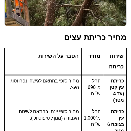
מחיר כריתת עצים
שירות
מחיר
הסבר על השירות
כריתה
כריתת
החל
מחיר סופי בהתאם לגישה, נפח וסוג
עץ קטן
מ־690
העץ.
(עד 4
ש״ח
מטר)
כריתת
החל
מחיר סופי יינתן בהתאם לשיטת
עץ
מ־1,000
העבודה (מנוף, טיפוס וכו).
בגובה 6
ש״ח
מטר