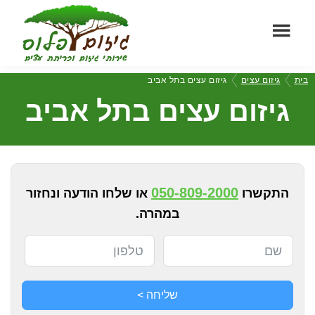
Skip
Skip
to
to
footer
main
גיזום
content
שירותי
בית
גיזום עצים
גיזום עצים בתל אביב
פלוס
גיזום
גיזום עצים בתל אביב
וכריתת
עצים
מקצועיים
050-809-2000
התקשרו
או שלחו הודעה ונחזור
במהרה.
שליחה >