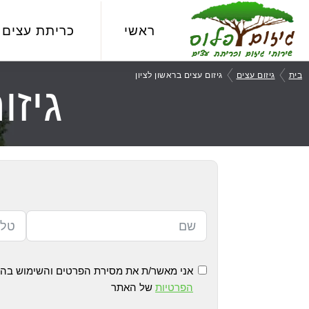
Skip
Skip
Skip
to
to
to
ראשי
כריתת עצים
primary
footer
main
גיזום
שירותי
navigation
content
בית
גיזום עצים
גיזום עצים בראשון לציון
פלוס
גיזו
גיזום
וכריתת
עצים
מקצועיים
אני מאשר/ת את מסירת הפרטים והשימוש בהם 
הפרטיות
של האתר