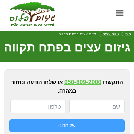
Skip
Skip
to
to
footer
main
גיזום
content
שירותי
בית
גיזום עצים
גיזום עצים בפתח תקווה
פלוס
גיזום
גיזום עצים בפתח תקווה
וכריתת
עצים
מקצועיים
050-809-2000
התקשרו
או שלחו הודעה ונחזור
במהרה.
שליחה >