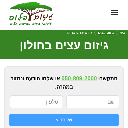
Skip
Skip
to
to
footer
main
גיזום
content
שירותי
בית
גיזום עצים
גיזום עצים בחולון
פלוס
גיזום
גיזום עצים בחולון
וכריתת
עצים
מקצועיים
050-809-2000
התקשרו
או שלחו הודעה ונחזור
במהרה.
שליחה >