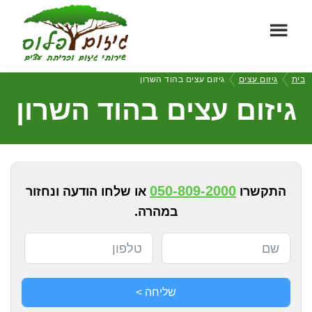
Skip
Skip
to
to
footer
main
גיזום
content
שירותי
בית
גיזום עצים
גיזום עצים בהוד השרון
פלוס
גיזום
גיזום עצים בהוד השרון
וכריתת
עצים
מקצועיים
050-809-2000
התקשרו
או שלחו הודעה ונחזור
במהרה.
שליחה >