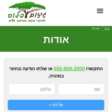
Skip
Skip
to
to
footer
main
גיזום
content
שירותי
בית
אודות
פלוס
גיזום
אודות
וכריתת
עצים
מקצועיים
050-809-2000
התקשרו
או שלחו הודעה ונחזור
במהרה.
שליחה >